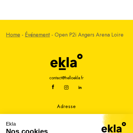
Home
-
Événement
-
Open P2i Angers Arena Loire
contact@helloekla.fr
Adresse
2 rue Joseph Fourier
49070 Beaucouzé