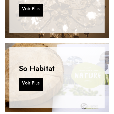
V
o
i
r
P
l
u
s
V
o
i
r
P
l
u
s
So Habitat
V
o
i
r
P
l
u
s
V
o
i
r
P
l
u
s