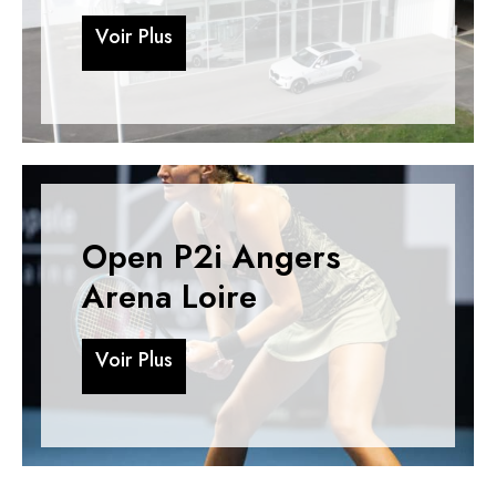
V
o
i
r
P
l
u
s
V
o
i
r
P
l
u
s
Open P2i Angers
Arena Loire
V
o
i
r
P
l
u
s
V
o
i
r
P
l
u
s