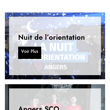
Nuit de l’orientation
V
o
i
r
P
l
u
s
V
o
i
r
P
l
u
s
Angers SCO