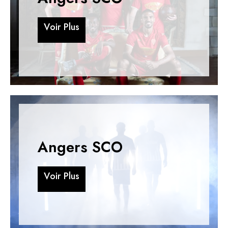
V
o
i
r
P
l
u
s
V
o
i
r
P
l
u
s
Angers SCO
V
o
i
r
P
l
u
s
V
o
i
r
P
l
u
s