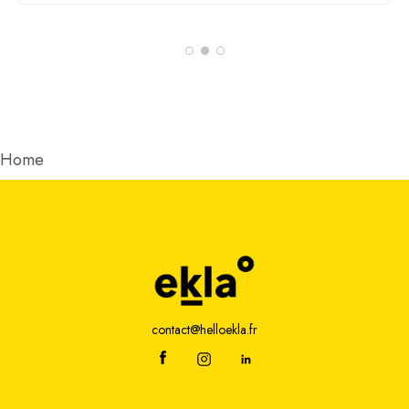
contact@helloekla.fr
Adresse
2 rue Joseph Fourier
49070 Beaucouzé
Creation
Welko
|
Mentions Légales