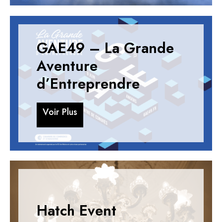
GAE49 – La Grande
Aventure
d’Entreprendre
V
o
i
r
P
l
u
s
V
o
i
r
P
l
u
s
Hatch Event