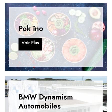
Pok ïno
V
o
i
r
P
l
u
s
V
o
i
r
P
l
u
s
BMW Dynamism
Automobiles