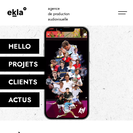
agence
de production
audiovisuelle
HELLO
PROJETS
CLIENTS
ACTUS