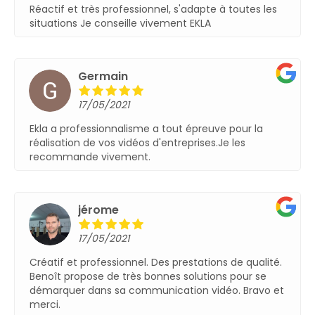
el, s'adapte à toutes les
Réactif et très professionn
vement EKLA
situationsJe conseille viv
François-Jos
17/05/2021
 tout épreuve pour la
Prestations au top !Conseil
entreprises.Je les
professionnel et solutions 
augmentée fait son effet à
recommande les yeux fer
es prestations de qualité.
nes solutions pour se
ication vidéo. Bravo et