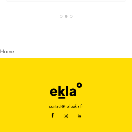
Home
contact@helloekla.fr
Adresse
2 rue Joseph Fourier
49070 Beaucouzé