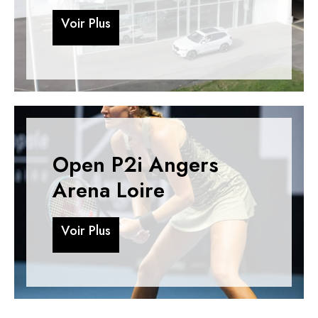
V
o
i
r
P
l
u
s
V
o
i
r
P
l
u
s
Open P2i Angers
Arena Loire
V
o
i
r
P
l
u
s
V
o
i
r
P
l
u
s