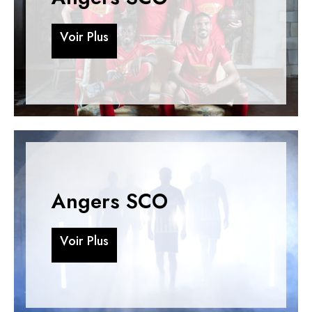
V
o
i
r
P
l
u
s
V
o
i
r
P
l
u
s
Angers SCO
V
o
i
r
P
l
u
s
V
o
i
r
P
l
u
s