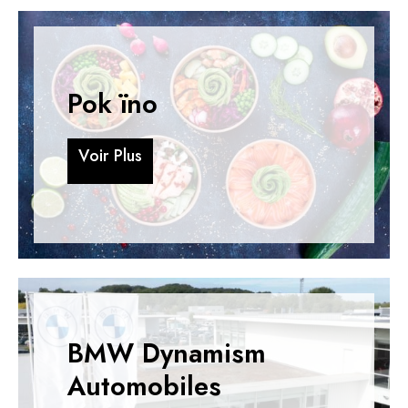
Pok ïno
V
o
i
r
P
l
u
s
V
o
i
r
P
l
u
s
BMW Dynamism
Automobiles