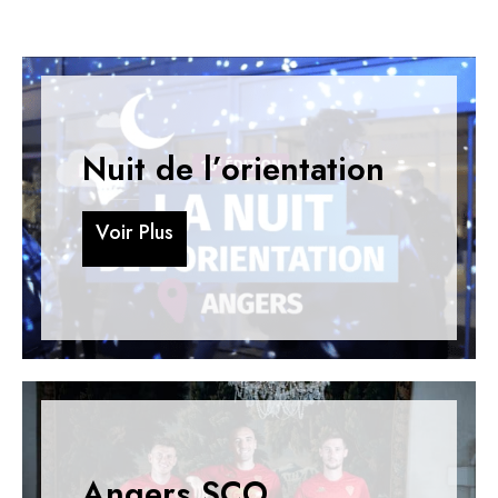
Nuit de l’orientation
V
o
i
r
P
l
u
s
V
o
i
r
P
l
u
s
Angers SCO