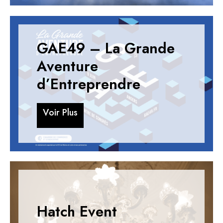
GAE49 – La Grande
Aventure
d’Entreprendre
V
o
i
r
P
l
u
s
V
o
i
r
P
l
u
s
Hatch Event