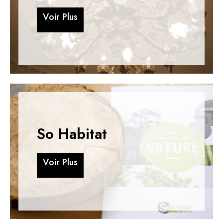
V
o
i
r
P
l
u
s
V
o
i
r
P
l
u
s
So Habitat
V
o
i
r
P
l
u
s
V
o
i
r
P
l
u
s