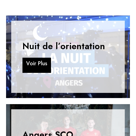
Nuit de l’orientation
V
o
i
r
P
l
u
s
V
o
i
r
P
l
u
s
Angers SCO