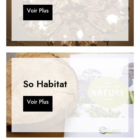
V
o
i
r
P
l
u
s
V
o
i
r
P
l
u
s
So Habitat
V
o
i
r
P
l
u
s
V
o
i
r
P
l
u
s