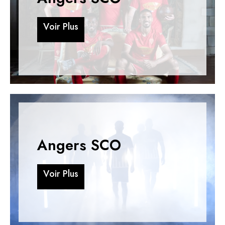
V
o
i
r
P
l
u
s
V
o
i
r
P
l
u
s
Angers SCO
V
o
i
r
P
l
u
s
V
o
i
r
P
l
u
s