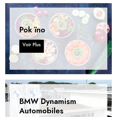
Pok ïno
V
o
i
r
P
l
u
s
V
o
i
r
P
l
u
s
BMW Dynamism
Automobiles