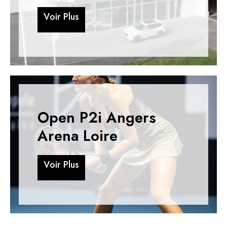
V
o
i
r
P
l
u
s
V
o
i
r
P
l
u
s
Open P2i Angers
Arena Loire
V
o
i
r
P
l
u
s
V
o
i
r
P
l
u
s