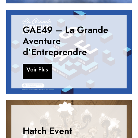
GAE49 – La Grande
Aventure
d’Entreprendre
V
o
i
r
P
l
u
s
V
o
i
r
P
l
u
s
Hatch Event