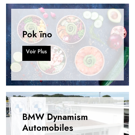
Pok ïno
V
o
i
r
P
l
u
s
V
o
i
r
P
l
u
s
BMW Dynamism
Automobiles