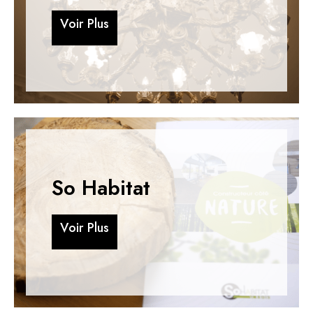
V
o
i
r
P
l
u
s
V
o
i
r
P
l
u
s
So Habitat
V
o
i
r
P
l
u
s
V
o
i
r
P
l
u
s