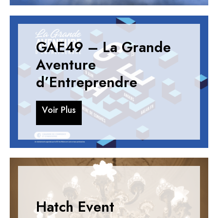
GAE49 – La Grande
Aventure
d’Entreprendre
V
o
i
r
P
l
u
s
V
o
i
r
P
l
u
s
Hatch Event