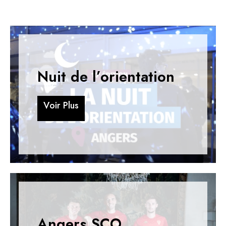
Nuit de l’orientation
V
o
i
r
P
l
u
s
V
o
i
r
P
l
u
s
Angers SCO