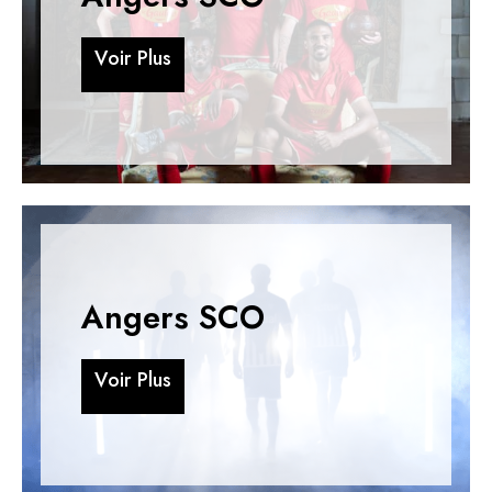
V
o
i
r
P
l
u
s
V
o
i
r
P
l
u
s
Angers SCO
V
o
i
r
P
l
u
s
V
o
i
r
P
l
u
s