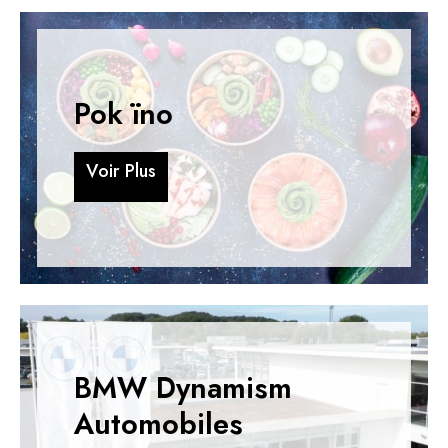
Pok ïno
V
o
i
r
P
l
u
s
V
o
i
r
P
l
u
s
BMW Dynamism
Automobiles