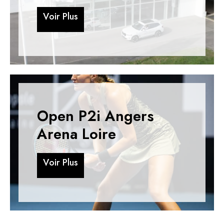
V
o
i
r
P
l
u
s
V
o
i
r
P
l
u
s
Open P2i Angers
Arena Loire
V
o
i
r
P
l
u
s
V
o
i
r
P
l
u
s