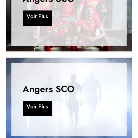
V
o
i
r
P
l
u
s
V
o
i
r
P
l
u
s
Angers SCO
V
o
i
r
P
l
u
s
V
o
i
r
P
l
u
s