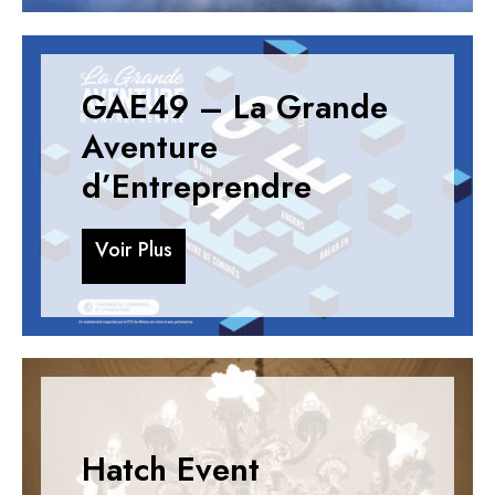
GAE49 – La Grande
Aventure
d’Entreprendre
V
o
i
r
P
l
u
s
V
o
i
r
P
l
u
s
Hatch Event