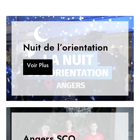
Nuit de l’orientation
V
o
i
r
P
l
u
s
V
o
i
r
P
l
u
s
Angers SCO