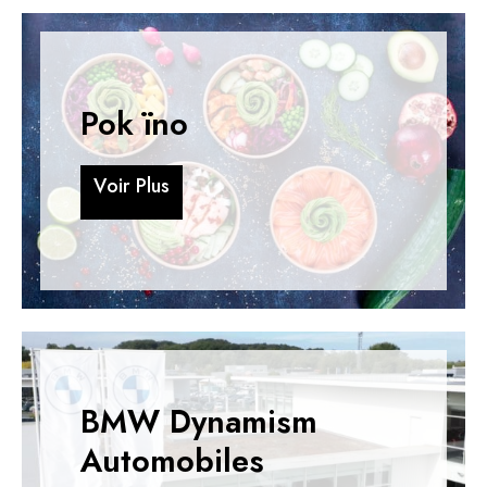
Pok ïno
V
o
i
r
P
l
u
s
V
o
i
r
P
l
u
s
BMW Dynamism
Automobiles