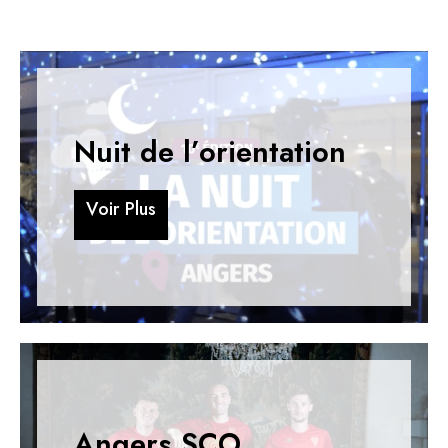
Nuit de l’orientation
V
o
i
r
P
l
u
s
V
o
i
r
P
l
u
s
Angers SCO