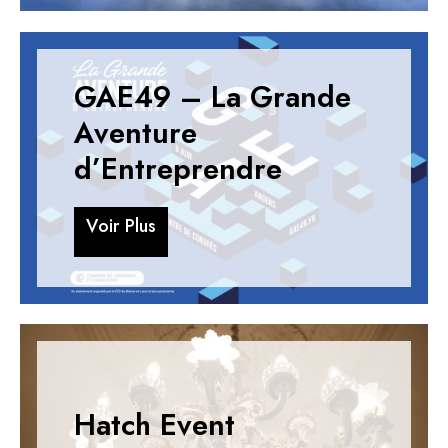
GAE49 – La Grande
Aventure
d’Entreprendre
V
o
i
r
P
l
u
s
V
o
i
r
P
l
u
s
Hatch Event