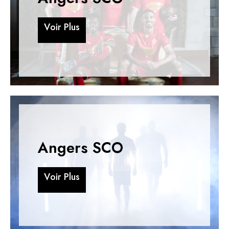
V
o
i
r
P
l
u
s
V
o
i
r
P
l
u
s
Angers SCO
V
o
i
r
P
l
u
s
V
o
i
r
P
l
u
s