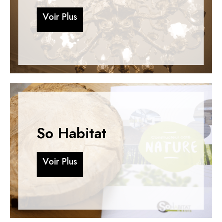
V
o
i
r
P
l
u
s
V
o
i
r
P
l
u
s
So Habitat
V
o
i
r
P
l
u
s
V
o
i
r
P
l
u
s