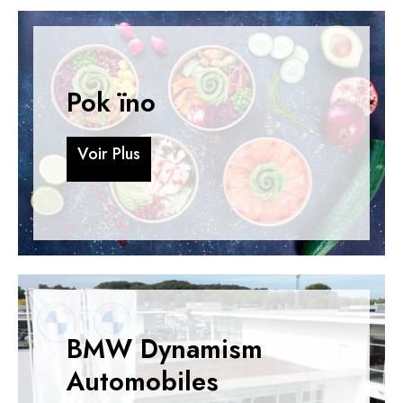
Pok ïno
V
o
i
r
P
l
u
s
V
o
i
r
P
l
u
s
BMW Dynamism
Automobiles