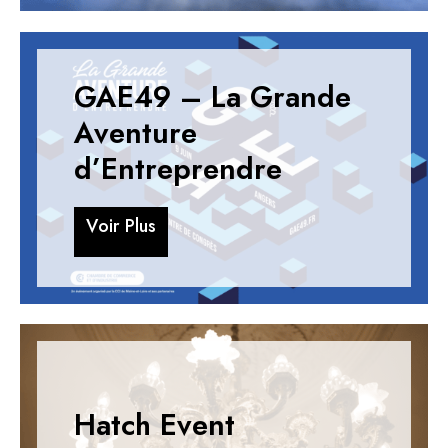
GAE49 – La Grande
Aventure
d’Entreprendre
V
o
i
r
P
l
u
s
V
o
i
r
P
l
u
s
Hatch Event