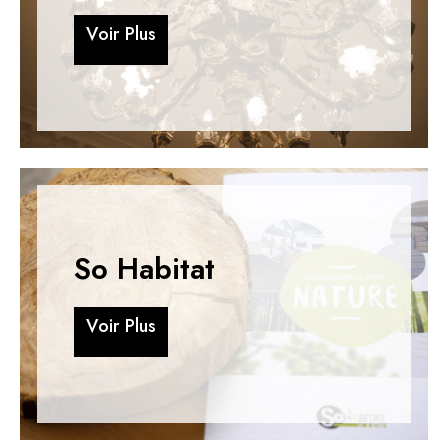
V
o
i
r
P
l
u
s
V
o
i
r
P
l
u
s
So Habitat
V
o
i
r
P
l
u
s
V
o
i
r
P
l
u
s