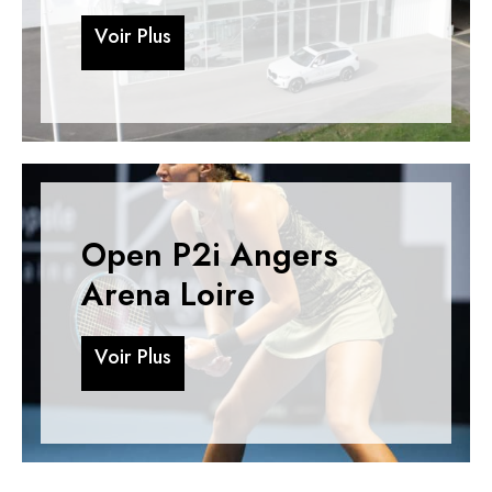
V
o
i
r
P
l
u
s
V
o
i
r
P
l
u
s
Open P2i Angers
Arena Loire
V
o
i
r
P
l
u
s
V
o
i
r
P
l
u
s