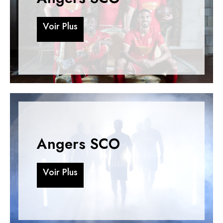
V
o
i
r
P
l
u
s
V
o
i
r
P
l
u
s
Angers SCO
V
o
i
r
P
l
u
s
V
o
i
r
P
l
u
s