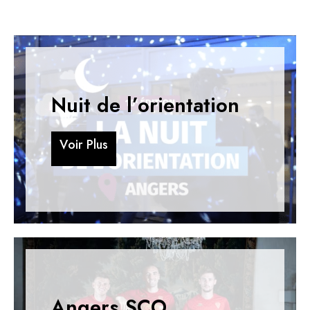
Nuit de l’orientation
V
o
i
r
P
l
u
s
V
o
i
r
P
l
u
s
Angers SCO