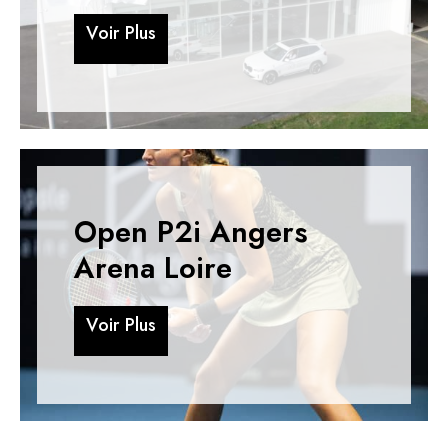
V
o
i
r
P
l
u
s
V
o
i
r
P
l
u
s
Open P2i Angers
Arena Loire
V
o
i
r
P
l
u
s
V
o
i
r
P
l
u
s