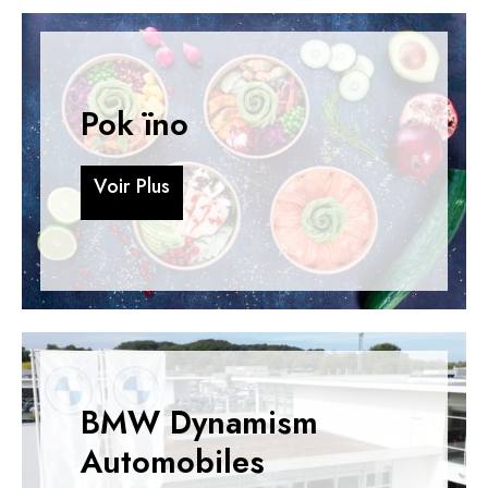
Pok ïno
V
o
i
r
P
l
u
s
V
o
i
r
P
l
u
s
BMW Dynamism
Automobiles