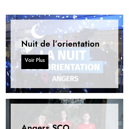
Nuit de l’orientation
V
o
i
r
P
l
u
s
V
o
i
r
P
l
u
s
Angers SCO