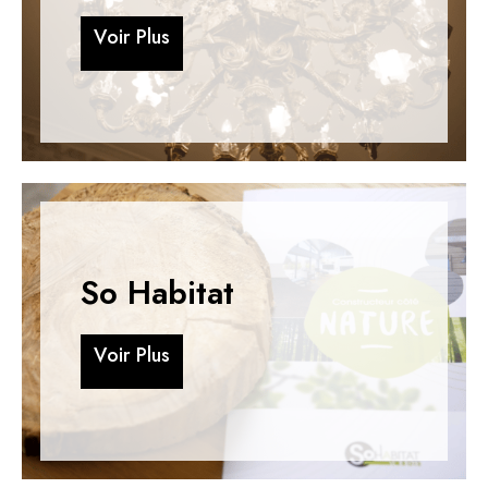
V
o
i
r
P
l
u
s
V
o
i
r
P
l
u
s
So Habitat
V
o
i
r
P
l
u
s
V
o
i
r
P
l
u
s