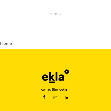
contact@helloekla.fr
Adresse
2 rue Joseph Fourier
49070 Beaucouzé
Creation
Welko
|
Mentions Légales