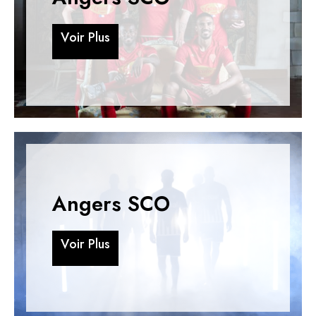
V
o
i
r
P
l
u
s
V
o
i
r
P
l
u
s
Angers SCO
V
o
i
r
P
l
u
s
V
o
i
r
P
l
u
s