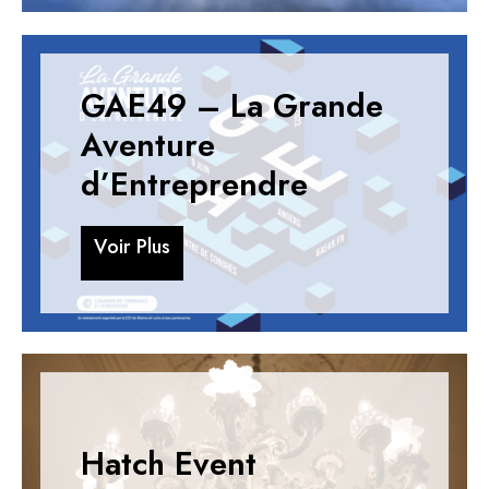
GAE49 – La Grande
Aventure
d’Entreprendre
V
o
i
r
P
l
u
s
V
o
i
r
P
l
u
s
Hatch Event