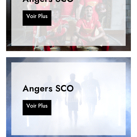
V
o
i
r
P
l
u
s
V
o
i
r
P
l
u
s
Angers SCO
V
o
i
r
P
l
u
s
V
o
i
r
P
l
u
s