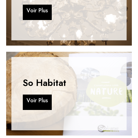
V
o
i
r
P
l
u
s
V
o
i
r
P
l
u
s
So Habitat
V
o
i
r
P
l
u
s
V
o
i
r
P
l
u
s