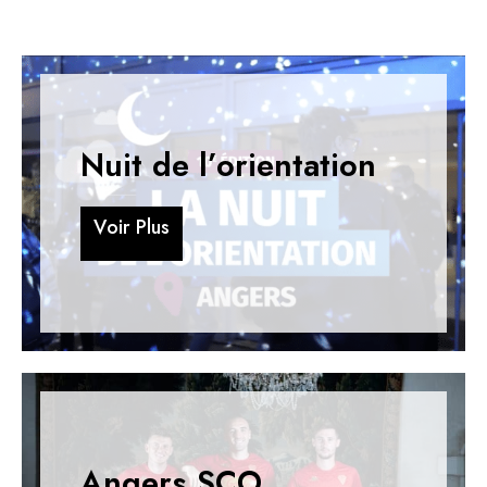
Nuit de l’orientation
V
o
i
r
P
l
u
s
V
o
i
r
P
l
u
s
Angers SCO