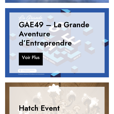
GAE49 – La Grande
Aventure
d’Entreprendre
V
o
i
r
P
l
u
s
V
o
i
r
P
l
u
s
Hatch Event