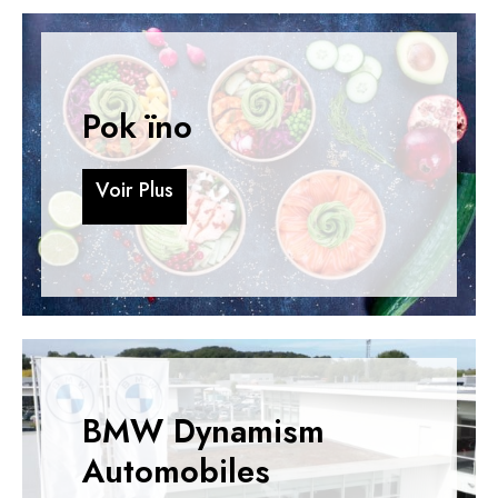
Pok ïno
V
o
i
r
P
l
u
s
V
o
i
r
P
l
u
s
BMW Dynamism
Automobiles