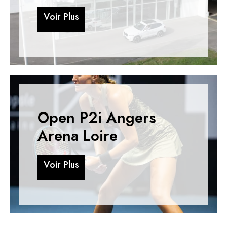
V
o
i
r
P
l
u
s
V
o
i
r
P
l
u
s
Open P2i Angers
Arena Loire
V
o
i
r
P
l
u
s
V
o
i
r
P
l
u
s