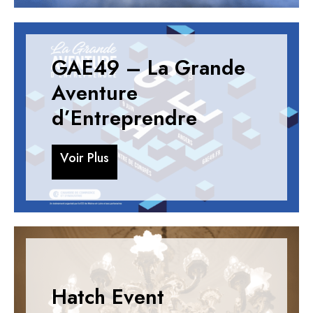
GAE49 – La Grande
Aventure
d’Entreprendre
V
o
i
r
P
l
u
s
V
o
i
r
P
l
u
s
Hatch Event