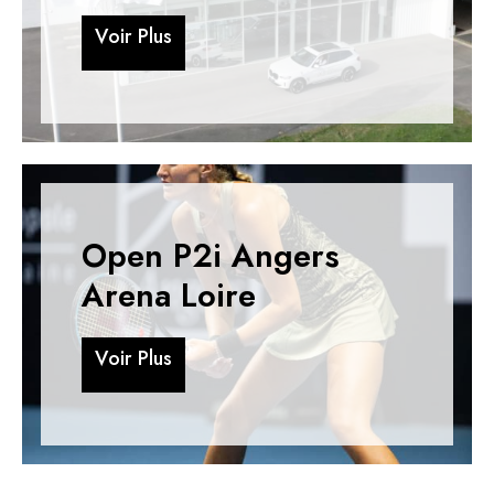
V
o
i
r
P
l
u
s
V
o
i
r
P
l
u
s
Open P2i Angers
Arena Loire
V
o
i
r
P
l
u
s
V
o
i
r
P
l
u
s