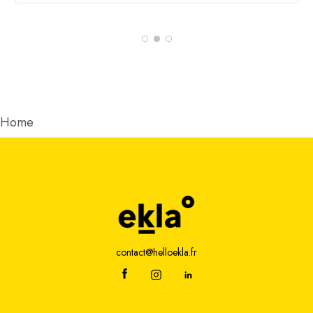
contact@helloekla.fr
Adresse
2 rue Joseph Fourier
49070 Beaucouzé
Creation
Welko
|
Mentions Légales