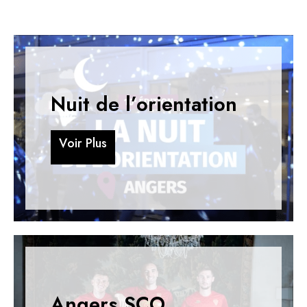
Nuit de l’orientation
V
o
i
r
P
l
u
s
V
o
i
r
P
l
u
s
Angers SCO