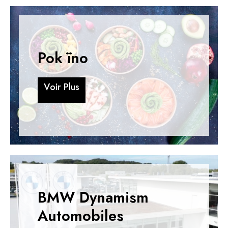
Pok ïno
V
o
i
r
P
l
u
s
V
o
i
r
P
l
u
s
BMW Dynamism
Automobiles