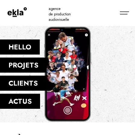
agence
de production
audiovisuelle
HELLO
PROJETS
CLIENTS
ACTUS