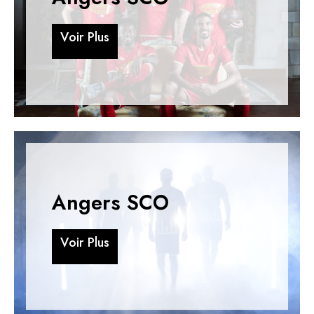
V
o
i
r
P
l
u
s
V
o
i
r
P
l
u
s
Angers SCO
V
o
i
r
P
l
u
s
V
o
i
r
P
l
u
s