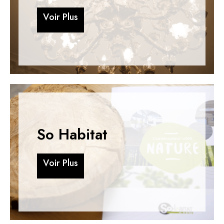
V
o
i
r
P
l
u
s
V
o
i
r
P
l
u
s
So Habitat
V
o
i
r
P
l
u
s
V
o
i
r
P
l
u
s