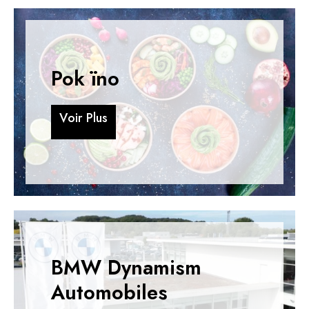
Pok ïno
V
o
i
r
P
l
u
s
V
o
i
r
P
l
u
s
BMW Dynamism
Automobiles