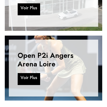
V
o
i
r
P
l
u
s
V
o
i
r
P
l
u
s
Open P2i Angers
Arena Loire
V
o
i
r
P
l
u
s
V
o
i
r
P
l
u
s