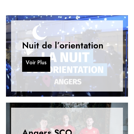
Nuit de l’orientation
V
o
i
r
P
l
u
s
V
o
i
r
P
l
u
s
Angers SCO