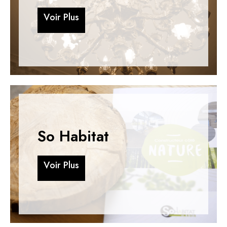
V
o
i
r
P
l
u
s
V
o
i
r
P
l
u
s
So Habitat
V
o
i
r
P
l
u
s
V
o
i
r
P
l
u
s