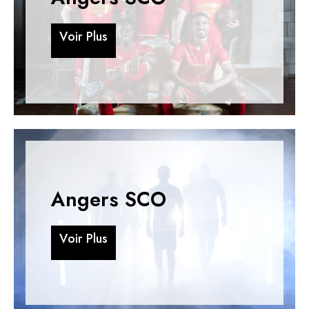
V
o
i
r
P
l
u
s
V
o
i
r
P
l
u
s
Angers SCO
V
o
i
r
P
l
u
s
V
o
i
r
P
l
u
s