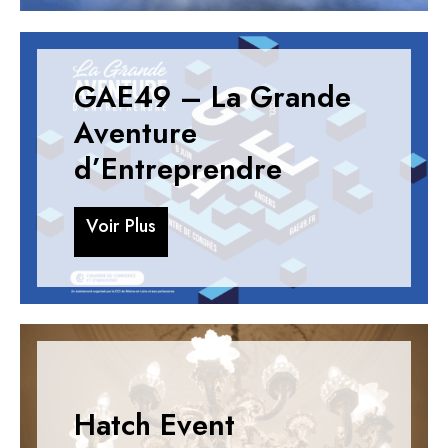
GAE49 – La Grande
Aventure
d’Entreprendre
V
o
i
r
P
l
u
s
V
o
i
r
P
l
u
s
Hatch Event